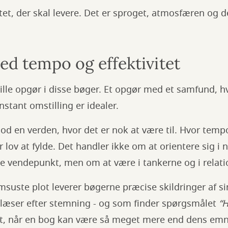
tet, der skal levere. Det er sproget, atmosfæren og de
ed tempo og effektivitet
tille opgør i disse bøger. Et opgør med et samfund, hv
nstant omstilling er idealer.
od en verden, hvor det er nok at være til. Hvor tem
får lov at fylde. Det handler ikke om at orientere sig
te vendepunkt, men om at være i tankerne og i relati
msuste plot leverer bøgerne præcise skildringer af si
er læser efter stemning - og som finder spørgsmålet
“
gt, når en bog kan være så meget mere end dens em