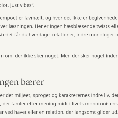
ot, just vibes”.
 tempoet er lavmælt, og hvor det ikke er begivenhed
ver læsningen. Her er ingen hæsblæsende twists elle
I stedet får du hverdage, relationer, indre monologer 
m om, der ikke sker noget. Men der sker noget inden
ingen bærer
 er det miljøet, sproget og karakterernes indre liv, de
 der famler efter mening midt i livets monotoni: en
r ved havet eller en relation, der langsomt glider ud