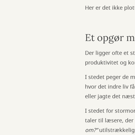
Her er det ikke plot
Et opgør m
Der ligger ofte et s
produktivitet og ko
I stedet peger de m
hvor det indre liv 
eller jagte det næs
I stedet for stormo
taler til læsere, d
om?”
utilstrækkeli