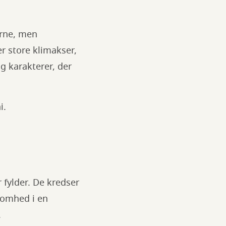
erne, men
r store klimakser,
og karakterer, der
i.
r fylder. De kredser
somhed i en
.