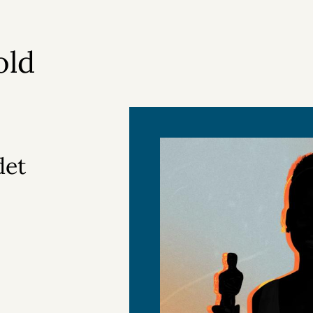
old
det