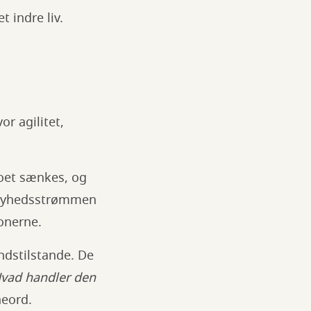
t indre liv.
or agilitet,
poet sænkes, og
 i nyhedsstrømmen
onerne.
ndstilstande. De
Hvad handler den
neord.