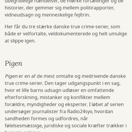
ubegribelige hændelser, de mørke fortællinger og de
historier, der gemmer sig mellem politirapporter,
vidneudsagn og menneskelige fejltrin.
Her får du tre stærke danske true crime-serier, som
både er velfortalte, veldokumenterede og helt umulige
at slippe igen.
Pigen
Pigen
er en af de mest omtalte og medrivende danske
true crime-serier. Den tager udgangspunkt i en sag,
hvor et lille barns udsagn udløser en omfattende
efterforskning, mistanker og konflikter mellem
forældre, myndigheder og eksperter. I løbet af serien
undersøger journalister fra Radio24syv, hvordan
sandheden formes og udfordres, når
følelsesmæssige, juridiske og sociale kræfter trækker i