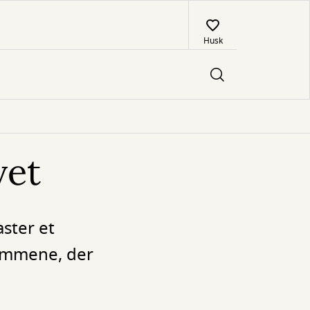
Husk
vet
ster et
dommene, der