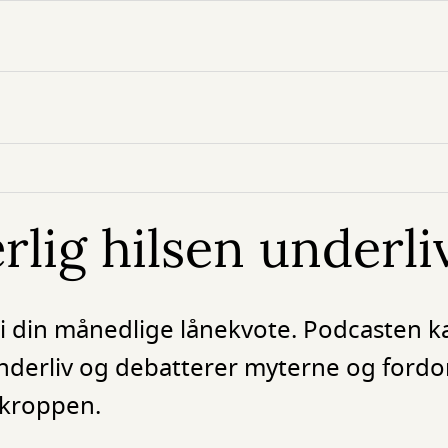
rlig hilsen underli
i din månedlige lånekvote. Podcasten ka
 underliv og debatterer myterne og for
ekroppen.