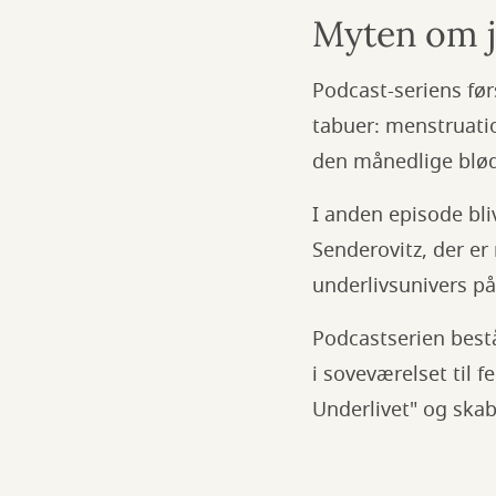
Myten om 
Podcast-seriens fø
tabuer: menstruatio
den månedlige blø
I anden episode bl
Senderovitz, der e
underlivsunivers 
Podcastserien bestå
i soveværelset til 
Underlivet" og skab