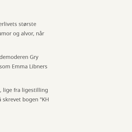
rlivets største
umor og alvor, når
ordemoderen Gry
", som Emma Libners
ige fra ligestilling
så skrevet bogen "KH