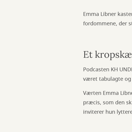
Emma Libner kaster 
fordommene, der st
Et kropskæ
Podcasten KH UNDER
været tabulagte og
Værten Emma Libner
præcis, som den sk
inviterer hun lytt