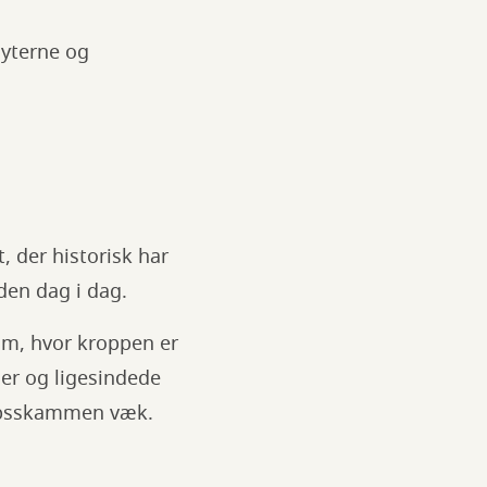
myterne og
 der historisk har
den dag i dag.
m, hvor kroppen er
er og ligesindede
ropsskammen væk.