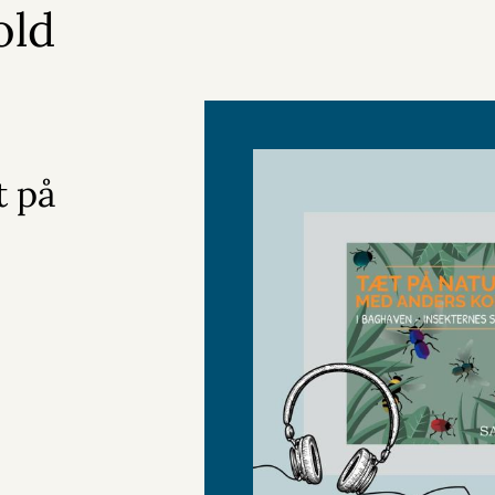
old
t på