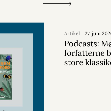
Artikel
27. juni 20
Podcasts: M
forfatterne 
store klassik