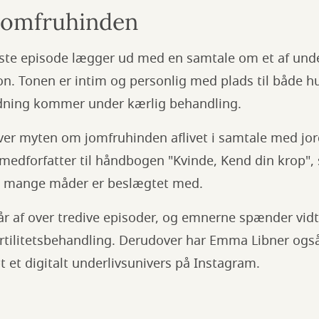
jomfruhinden
rste episode lægger ud med en samtale om et af unde
n. Tonen er intim og personlig med plads til både h
dning kommer under kærlig behandling.
iver myten om jomfruhinden aflivet i samtale med j
r medforfatter til håndbogen "Kvinde, Kend din krop
på mange måder er beslægtet med.
r af over tredive episoder, og emnerne spænder vidt, l
fertilitetsbehandling. Derudover har Emma Libner og
t et digitalt underlivsunivers på Instagram.