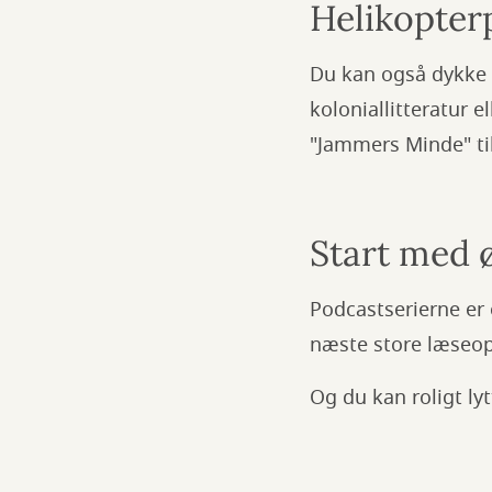
Helikopter
Du kan også dykke 
koloniallitteratur e
"Jammers Minde" ti
Start med 
Podcastserierne er 
næste store læseople
Og du kan roligt ly