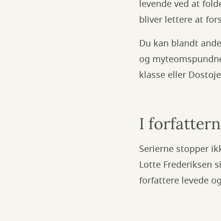
levende ved at fold
bliver lettere at f
Du kan blandt andet
og myteomspundne l
klasse eller Dostoje
I forfatter
Serierne stopper ik
Lotte Frederiksen 
forfattere levede og