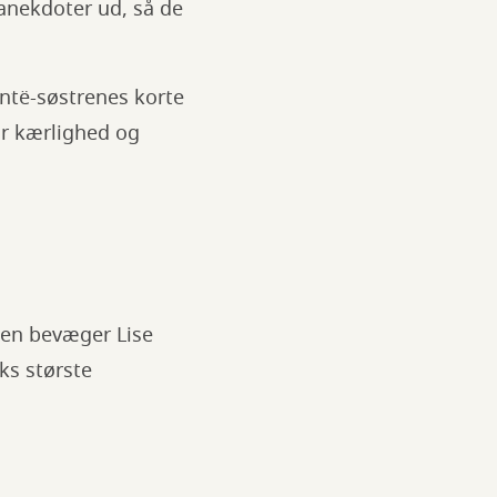
 anekdoter ud, så de
ontë-søstrenes korte
or kærlighed og
rien bevæger Lise
ks største