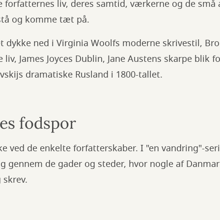
e forfatternes liv, deres samtid, værkerne og de små
orstå og komme tæt på.
 dykke ned i Virginia Woolfs moderne skrivestil, Br
iv, James Joyces Dublin, Jane Austens skarpe blik f
vskijs dramatiske Rusland i 1800-tallet.
nes fodspor
ke ved de enkelte forfatterskaber. I "en vandring"-se
sig gennem de gader og steder, hvor nogle af Danmar
 skrev.