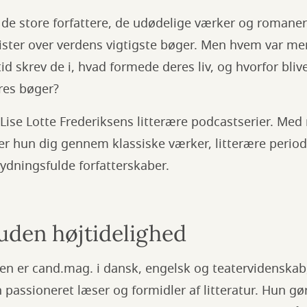
 de store forfattere, de udødelige værker og romaner
lister over verdens vigtigste bøger. Men hvem var 
id skrev de i, hvad formede deres liv, og hvorfor bliv
eres bøger?
 Lise Lotte Frederiksens litterære podcastserier. Med 
r hun dig gennem klassiske værker, litterære period
ydningsfulde forfatterskaber.
 uden højtidelighed
sen er cand.mag. i dansk, engelsk og teatervidenskab
passioneret læser og formidler af litteratur. Hun gø