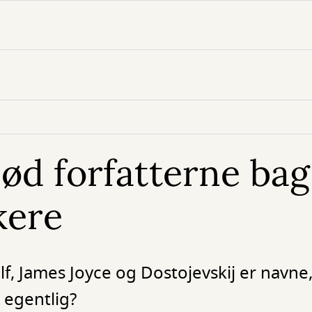
ød forfatterne bag
kere
f, James Joyce og Dostojevskij er navne,
 egentlig?