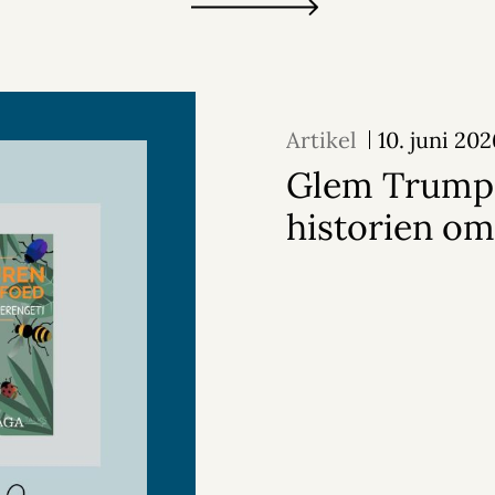
Artikel
10. juni 20
Glem Trump 
historien o