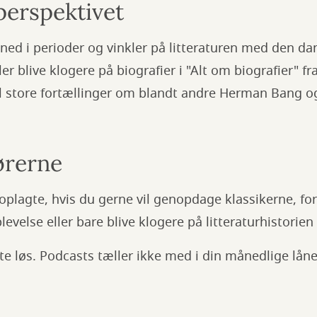
perspektivet
ned i perioder og vinkler på litteraturen med den da
ller blive klogere på biografier i "Alt om biografier" f
l store fortællinger om blandt andre Herman Bang og
ørerne
oplagte, hvis du gerne vil genopdage klassikerne, for
velse eller bare blive klogere på litteraturhistorien 
tte løs. Podcasts tæller ikke med i din månedlige lån