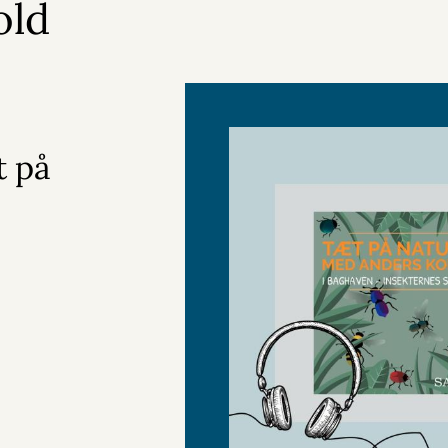
old
t på