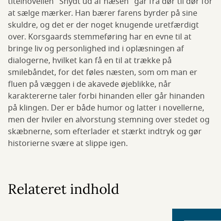
titelnovellen "Snydt ud af næsen" går fra dør til dør for
at sælge mærker. Han bærer farens byrder på sine
skuldre, og det er der noget knugende uretfærdigt
over. Korsgaards stemmeføring har en evne til at
bringe liv og personlighed ind i oplæsningen af
dialogerne, hvilket kan få en til at trække på
smilebåndet, for det føles næsten, som om man er
fluen på væggen i de akavede øjeblikke, når
karaktererne taler forbi hinanden eller går hinanden
på klingen. Der er både humor og latter i novellerne,
men der hviler en alvorstung stemning over stedet og
skæbnerne, som efterlader et stærkt indtryk og gør
historierne svære at slippe igen.
Relateret indhold