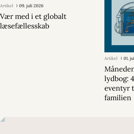
Artikel
09. juli 2026
Vær med i et globalt
læsefællesskab
Artikel
01. j
Månede
lydbog: 
eventyr t
familien