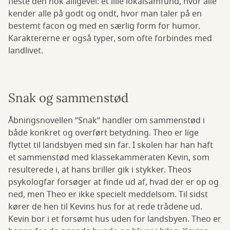
fleste den nok alligevel: et lille lokalsamfund, hvor alle
kender alle på godt og ondt, hvor man taler på en
bestemt facon og med en særlig form for humor.
Karaktererne er også typer, som ofte forbindes med
landlivet.
Snak og sammenstød
Åbningsnovellen ”Snak” handler om sammenstød i
både konkret og overført betydning. Theo er lige
flyttet til landsbyen med sin far. I skolen har han haft
et sammenstød med klassekammeraten Kevin, som
resulterede i, at hans briller gik i stykker. Theos
psykologfar forsøger at finde ud af, hvad der er op og
ned, men Theo er ikke specielt meddelsom. Til sidst
kører de hen til Kevins hus for at rede trådene ud.
Kevin bor i et forsømt hus uden for landsbyen. Theo er