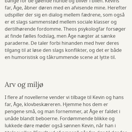
bange for de gøende hunde og bliver i bilen. Kevins
far, Åge, åbner døren med en afvisende mine. Herefter
udspiller der sig en dialog mellem fædrene, som også
er et slags sammenstød mellem sociale klasser og
dertilhørende fordomme. Theos psykologfar forsøger
at finde fælles fodslag, men Åge nægter at sænke
paraderne. De taler forbi hinanden med hver deres
tilgang til at løse den slags konflikter, og det er både
en humoristisk og tåkrummende scene at lytte til.
Arv og miljø
I flere af novellerne vender vi tilbage til Kevin og hans
far, Åge, klovbeskæreren. Hjemme hos dem er
pengene små, og man fornemmer, at Åge er faldet i
unåde blandt beboerne. Fordømmende blikke og
lukkede døre møder også sønnen Kevin, når han i