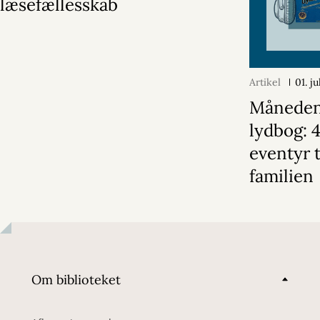
læsefællesskab
Artikel
01. j
Månede
lydbog: 
eventyr t
familien
Om biblioteket