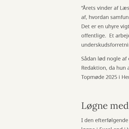
”Årets vinder af L
af, hvordan samfun
Det er en uhyre vi
offentlige. Et arbe
underskudsforretni
Sådan lød nogle af 
Redaktion, da hun 
Topmøde 2025 i Hern
Løgne med
I den efterfølgend