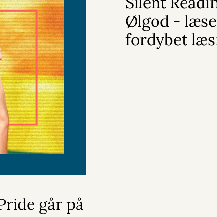
Silent Readin
Ølgod - læse
fordybet læs
ride går på