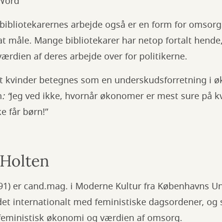
 Word”
bibliotekarernes arbejde også er en form for omsorg
at måle. Mange bibliotekarer har netop fortalt hende,
ærdien af deres arbejde over for politikerne.
at kvinder betegnes som en underskudsforretning i 
n
: “
Jeg ved ikke, hvornår økonomer er mest sure på kvi
ke får børn!”
Holten
91) er cand.mag. i Moderne Kultur fra Københavns Uni
det internationalt med feministiske dagsordener, og
feministisk økonomi og værdien af omsorg.