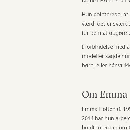
løgne i Excel end i
Hun pointerede, at 
værdi det er svært 
for dem at opgøre v
I forbindelse med 
modeller sagde hu
børn, eller når vi ik
Om Emma 
Emma Holten (f. 19
2014 har hun arbej
holdt foredrag om 