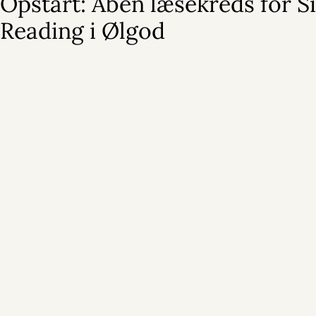
Opstart: Åben læsekreds for Si
Reading i Ølgod