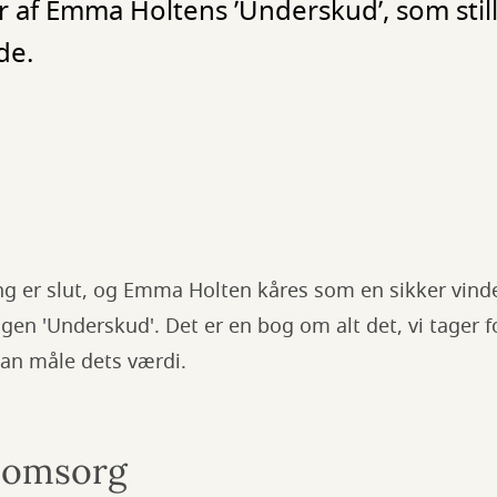
 af Emma Holtens ’Underskud’, som still
de.
ng er slut, og Emma Holten kåres som en sikker vind
gen 'Underskud'. Det er en bog om alt det, vi tager f
 kan måle dets værdi.
 omsorg