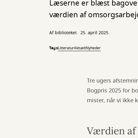
Læserne er blæst bagover
værdien af omsorgsarbej
Af biblioteket
25. april 2025
Tags
Litteratur
Aktuelt
Nyheder
Tre ugers afstemni
Bogpris 2025 for bo
mister, når vi ikke
Værdien af