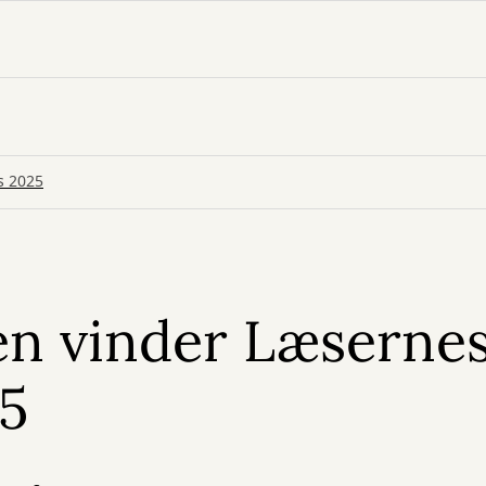
s 2025
n vinder Læserne
5