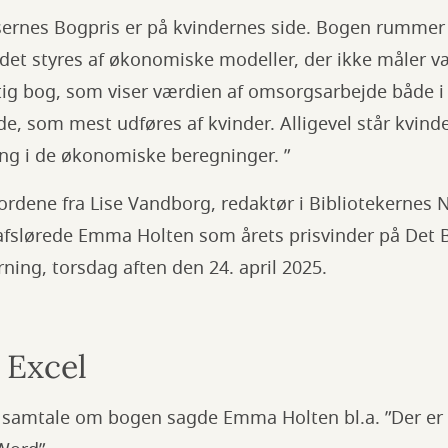
æsernes Bogpris er på kvindernes side. Bogen rummer
det styres af økonomiske modeller, der ikke måler v
gtig bog, som viser værdien af omsorgsarbejde både i
jde, som mest udføres af kvinder. Alligevel står kvin
ng i de økonomiske beregninger. ”
ordene fra Lise Vandborg, redaktør i Bibliotekernes 
afslørede Emma Holten som årets prisvinder på Det B
ing, torsdag aften den 24. april 2025.
 Excel
e samtale om bogen sagde Emma Holten bl.a. ”Der er 