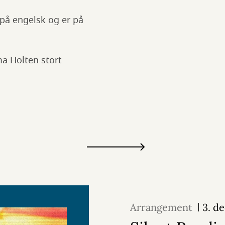
på engelsk og er på
a Holten stort
Arrangement
3. d