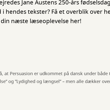
jredes Jane Austens 250-års fødselsdag
 i hendes tekster? Få et overblik over 
 din næste læseoplevelse her!
 at Persuasion er udkommet på dansk under både ti
else” og ”Lydighed og længsel” – men alle dækker ove