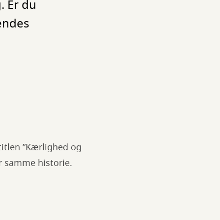
. Er du
hendes
tlen ”Kærlighed og
r samme historie.