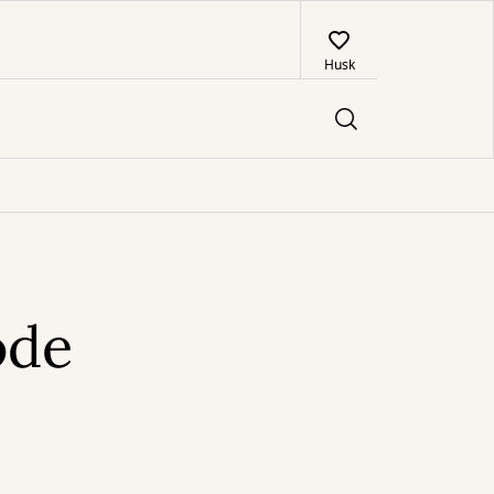
Husk
ode