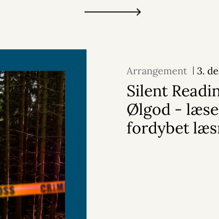
Arrangement
3. d
Silent Readin
Ølgod - læse
fordybet læs