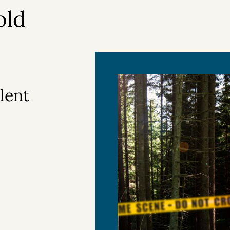
old
lent