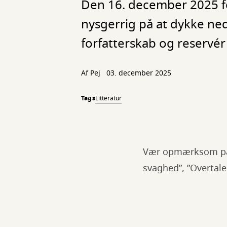
Den 16. december 2025 fe
nysgerrig på at dykke ned
forfatterskab og reservér
Af
Pej
03. december 2025
Tags
Litteratur
Vær opmærksom på,
svaghed”, ”Overtal