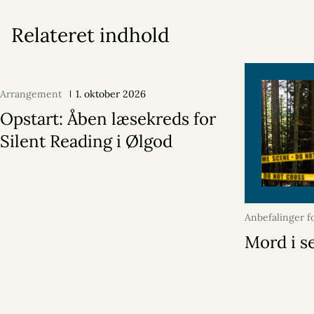
Relateret indhold
Arrangement
1. oktober 2026
Opstart: Åben læsekreds for
Silent Reading i Ølgod
Anbefalinger f
maj 2026
Mord i s