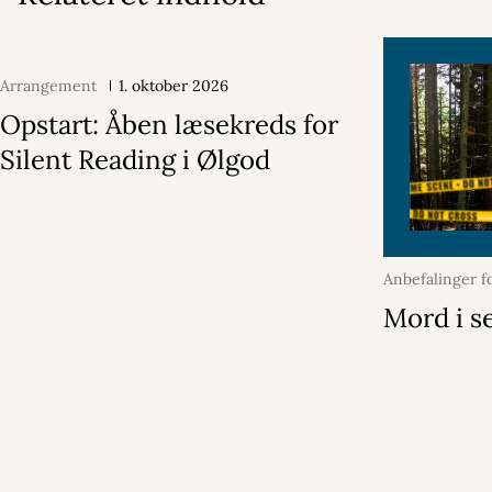
Arrangement
1. oktober 2026
Opstart: Åben læsekreds for
Silent Reading i Ølgod
Anbefalinger f
maj 2026
Mord i s