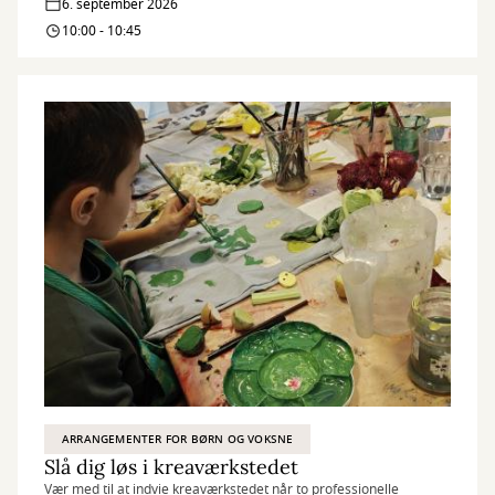
-
6. september 2026
Disco
10:00 - 10:45
Dans
Groove
for
-
hele
Dans
familien
for
hele
familien
ARRANGEMENTER FOR BØRN OG VOKSNE
Slå dig løs i kreaværkstedet
Vær med til at indvie kreaværkstedet når to professionelle