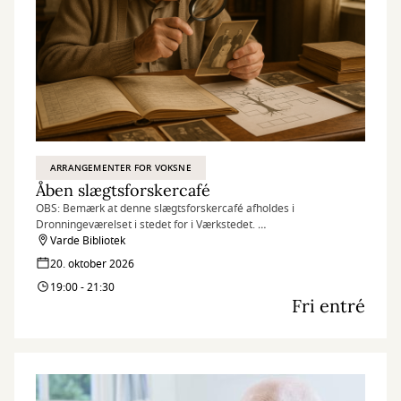
ARRANGEMENTER FOR VOKSNE
Åben slægtsforskercafé
OBS: Bemærk at denne slægtsforskercafé afholdes i
Dronningeværelset i stedet for i Værkstedet.
Få hjælp til din egen slægtsforskning, eller kom for at
Varde Bibliotek
erfaringsudveksle med Danske Slægtsforskere. Alle er velkomne.
20. oktober 2026
19:00 - 21:30
Fri entré