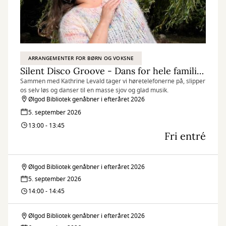
ARRANGEMENTER FOR BØRN OG VOKSNE
Silent Disco Groove - Dans for hele familien
Sammen med Kathrine Levald tager vi høretelefonerne på, slipper
os selv løs og danser til en masse sjov og glad musik.
Ølgod Bibliotek genåbner i efteråret 2026
5. september 2026
13:00 - 13:45
Fri entré
Ølgod Bibliotek genåbner i efteråret 2026
Silent
5. september 2026
Disco
14:00 - 14:45
Groove
Ølgod Bibliotek genåbner i efteråret 2026
Silent