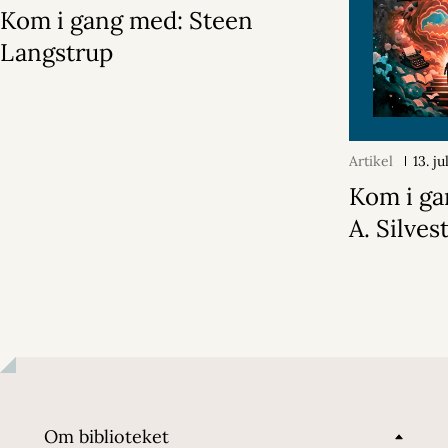
Kom i gang med: Steen
Langstrup
Artikel
13. j
Kom i ga
A. Silvest
Om biblioteket