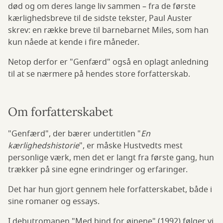
død og om deres lange liv sammen – fra de første
kærlighedsbreve til de sidste tekster, Paul Auster
skrev: en række breve til barnebarnet Miles, som han
kun nåede at kende i fire måneder.
Netop derfor er "Genfærd" også en oplagt anledning
til at se nærmere på hendes store forfatterskab.
Om forfatterskabet
"Genfærd", der bærer undertitlen "
En
kærlighedshistorie
", er måske Hustvedts mest
personlige værk, men det er langt fra første gang, hun
trækker på sine egne erindringer og erfaringer.
Det har hun gjort gennem hele forfatterskabet, både i
sine romaner og essays.
I debutromanen "Med bind for øjnene" (1992) følger vi