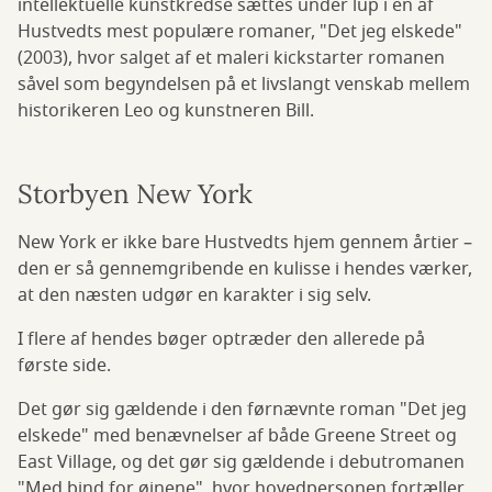
intellektuelle kunstkredse sættes under lup i en af
Hustvedts mest populære romaner, "Det jeg elskede"
(2003), hvor salget af et maleri kickstarter romanen
såvel som begyndelsen på et livslangt venskab mellem
historikeren Leo og kunstneren Bill.
Storbyen New York
New York er ikke bare Hustvedts hjem gennem årtier –
den er så gennemgribende en kulisse i hendes værker,
at den næsten udgør en karakter i sig selv.
I flere af hendes bøger optræder den allerede på
første side.
Det gør sig gældende i den førnævnte roman "Det jeg
elskede" med benævnelser af både Greene Street og
East Village, og det gør sig gældende i debutromanen
"Med bind for øjnene", hvor hovedpersonen fortæller