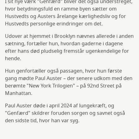
I sit nye værk "Genfærd" bliver det også understreget,
hvor betydningsfuld en ramme byen sætter om
Hustvedts og Austers årelange kærlighedsliv og for
Hustvedts personlige erindringer om det.
Udover at hjemmet i Brooklyn nævnes allerede i anden
sætning, fortæller hun, hvordan gaderne i dagene
efter hans død pludselig fremstår ugenkendelige for
hende.
Hun genfortæller også passagen, hvor hun første
gang mødte Paul Auster – der senere udkom med den
berømte "New York Trilogien" – på 92nd Street på
Manhattan.
Paul Auster døde i april 2024 af lungekræft, og
"Genfærd" skildrer foruden sorgen og savnet også
den sidste tid, hvor han var syg.