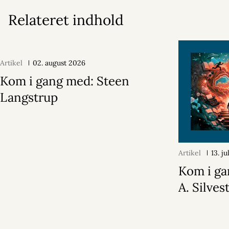
Relateret indhold
Artikel
02. august 2026
Kom i gang med: Steen
Langstrup
Artikel
13. j
Kom i ga
A. Silvest