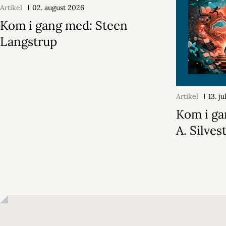
Artikel
02. august 2026
Kom i gang med: Steen
Langstrup
Artikel
13. j
Kom i ga
A. Silvest