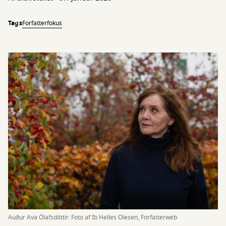
Tags
Forfatterfokus
Auður Ava Ólafsdóttir. Foto af Ib Helles Olesen, Forfatterweb