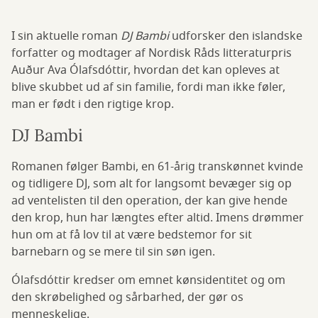
I sin aktuelle roman
DJ Bambi
udforsker den islandske
forfatter og modtager af Nordisk Råds litteraturpris
Auður Ava Ólafsdóttir, hvordan det kan opleves at
blive skubbet ud af sin familie, fordi man ikke føler,
man er født i den rigtige krop.
DJ Bambi
Romanen følger Bambi, en 61-årig transkønnet kvinde
og tidligere DJ, som alt for langsomt bevæger sig op
ad ventelisten til den operation, der kan give hende
den krop, hun har længtes efter altid. Imens drømmer
hun om at få lov til at være bedstemor for sit
barnebarn og se mere til sin søn igen.
Ólafsdóttir kredser om emnet kønsidentitet og om
den skrøbelighed og sårbarhed, der gør os
menneskelige.