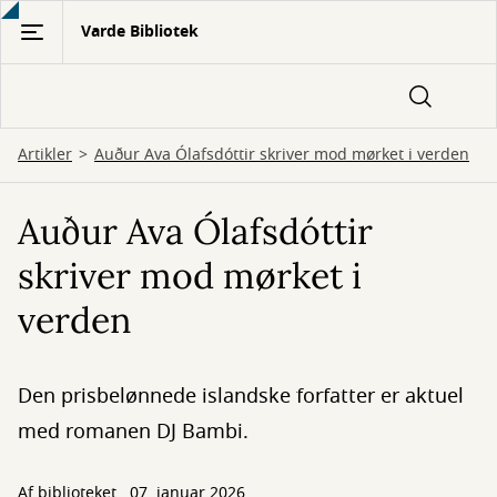
Gå
Varde Bibliotek
til
hovedindhold
Artikler
Auður Ava Ólafsdóttir skriver mod mørket i verden
Auður Ava Ólafsdóttir
skriver mod mørket i
verden
Den prisbelønnede islandske forfatter er aktuel
med romanen DJ Bambi.
Af biblioteket
07. januar 2026