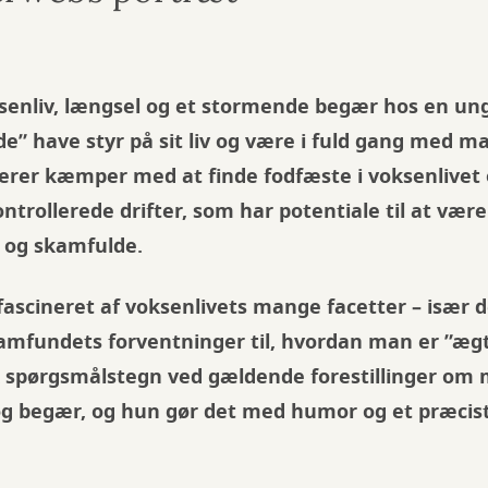
senliv, længsel og et stormende begær hos en un
de” have styr på sit liv og være i fuld gang med m
rer kæmper med at finde fodfæste i voksenlivet og
ontrollerede drifter, som har potentiale til at vær
 og skamfulde.
fascineret af voksenlivets mange facetter – især d
amfundets forventninger til, hvordan man er ”æg
k spørgsmålstegn ved gældende forestillinger om
og begær, og hun gør det med humor og et præcist,