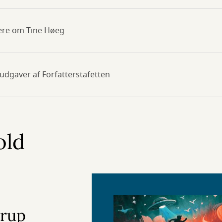
mere om Tine Høeg
e udgaver af Forfatterstafetten
old
trup