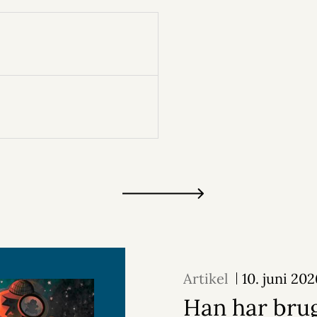
Artikel
10. juni 20
Han har brug