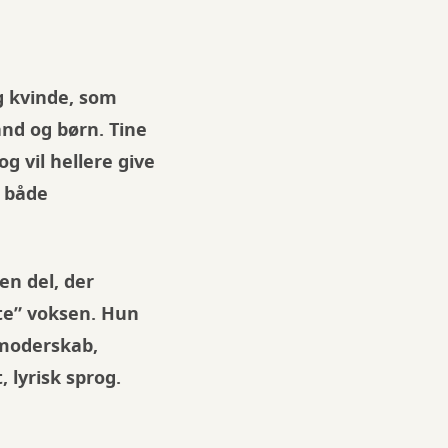
g kvinde, som
and og børn. Tine
 vil hellere give
e både
en del, der
te” voksen. Hun
 moderskab,
 lyrisk sprog.