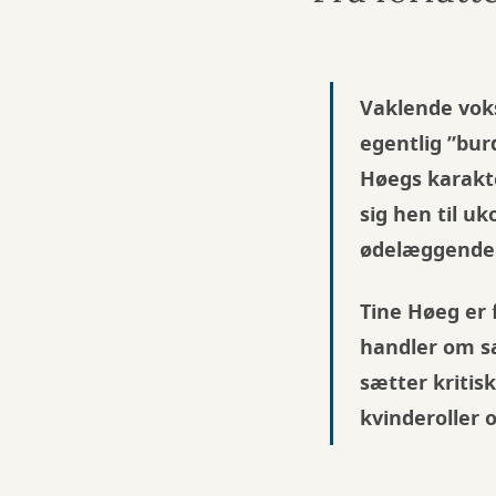
Vaklende vok
egentlig ”bur
Høegs karakte
sig hen til uk
ødelæggende
Tine Høeg er 
handler om s
sætter kritis
kvinderoller 