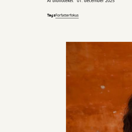
Af biblioteket
01. december 2025
Tags
Forfatterfokus